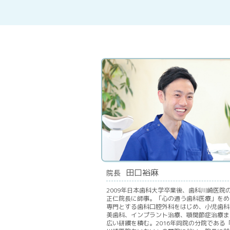
田口裕麻
院長
2009年日本歯科大学卒業後、歯科川崎医院
正仁院長に師事。「心の通う歯科医療」をめ
専門とする歯科口腔外科をはじめ、小児歯科
美歯科、インプラント治療、顎関節症治療ま
広い研鑽を積む。2016年同院の分院である