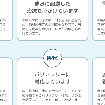
痛みに配慮した
す
治療を心がけています
歯科
治療時の痛みは治療に対する不安感を高
神奈
包括
め、歯科恐怖症の原因にもなります。当
を遵
を行
院では痛みを最小限に抑えた治療を心が
器具
けています。
って
特徴5
バリアフリーに
す
対応しています
やす
広い院内は、車いすやベビーカーでも楽
欧州
時半ま
に移動できるバリアフリー仕様。そのま
患者
0台完
ま診療スペースまでお越しいただけま
ラス
す。
認で