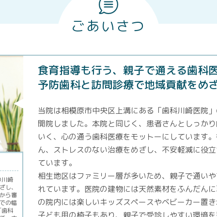
ごあいさつ
食育指導も行う、親子で通える歯科
予防歯科と訪問診療で地域貢献をめ
当院は相模原市中央区上溝にある「歯科川崎医院」の
開院しました。本院と同じく、患者さんとしっかり
いく、心の通う歯科医療をモットーにしています。
ん、ストレスのない治療をめざし、不安軽減に役立
ています。
相生地区はファミリー層が多いため、親子で通いや
の川崎
ざし、
れています。医院の建物には天然素材をふんだんに
から審
の院内には楽しいキッズスペースやベビーカー置き
での幅
「歯科
子ども用の椅子もあり、親子で受診しやすい環境を